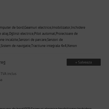
mputer de bord,Geamuri electrice,Imobilizator,Inchidere
e aliaj,Oglinzi electrice,Pilot automat,Proiectoare de
ne incalzite,Senzori de parcare,Senzori de
e,Sistem de navigatie,Tractiune integrala 4x4,Xenon
reg
+ Salveaza
TVA inclus
na