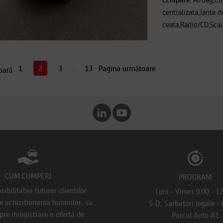
Airbag,Co
centralizata,Jante d
ceata,Radio/CD,Scau
1
2
3
...
13
Pagina următoare
oară
CUM CUMPERI
PROGRAM
ibilitatea tuturor clientilor
Luni - Vineri 9:00 - 1
de achizitionarea bunurilor, sa
S-D, Sarbatori legale - 
pre inregistrare o oferta de
Parcul Auto A1