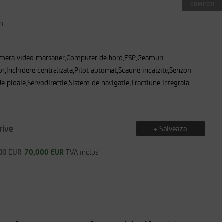
CUMPERI
m
amera video marsarier,Computer de bord,ESP,Geamuri
or,Inchidere centralizata,Pilot automat,Scaune incalzite,Senzori
de ploaie,Servodirectie,Sistem de navigatie,Tractiune integrala
rive
+ Salveaza
00 EUR
70,000 EUR
TVA inclus