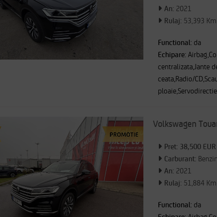
An:
2021
Rulaj:
53,393 Km
Functional:
da
Echipare:
Airbag,Co
centralizata,Jante d
ceata,Radio/CD,Scau
ploaie,Servodirecti
Volkswagen Toua
Pret: 38,500 EUR
Carburant:
Benzi
An:
2021
Rulaj:
51,884 Km
Functional:
da
Echipare: