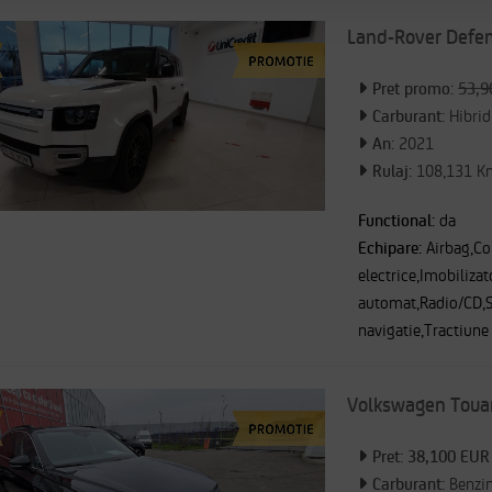
Land-Rover Defe
Pret promo:
53,9
Carburant:
Hibrid
An:
2021
Rulaj:
108,131 K
Functional:
da
Echipare:
Airbag,Co
electrice,Imobilizat
automat,Radio/CD,Sc
navigatie,Tractiune
Volkswagen Toua
Pret: 38,100 EUR
Carburant:
Benzi