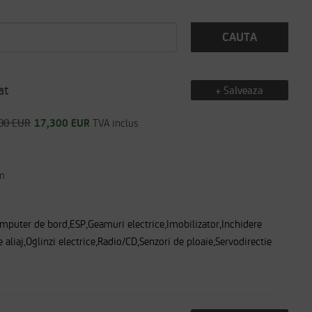
CAUTA
at
+ Salveaza
00 EUR
17,300 EUR
TVA inclus
m
mputer de bord,ESP,Geamuri electrice,Imobilizator,Inchidere
e aliaj,Oglinzi electrice,Radio/CD,Senzori de ploaie,Servodirectie