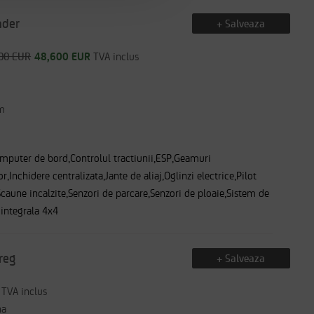
nder
+ Salveaza
00 EUR
48,600 EUR
TVA inclus
m
mputer de bord,Controlul tractiunii,ESP,Geamuri
or,Inchidere centralizata,Jante de aliaj,Oglinzi electrice,Pilot
aune incalzite,Senzori de parcare,Senzori de ploaie,Sistem de
 integrala 4x4
reg
+ Salveaza
TVA inclus
na