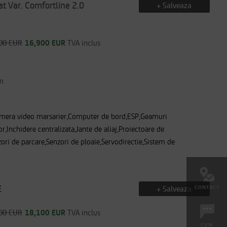
t Var. Comfortline 2.0
+ Salveaza
00 EUR
16,900 EUR
TVA inclus
m
amera video marsarier,Computer de bord,ESP,Geamuri
or,Inchidere centralizata,Jante de aliaj,Proiectoare de
ori de parcare,Senzori de ploaie,Servodirectie,Sistem de
E
+ Salveaza
CONTACT
00 EUR
18,100 EUR
TVA inclus
CUM