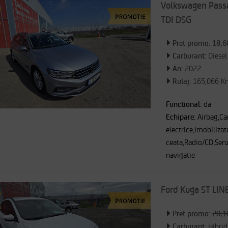
Volkswagen Passa
TDI DSG
Pret promo:
18,6
Carburant:
Diesel
An:
2022
Rulaj:
165,066 K
Functional:
da
Echipare:
Airbag,C
electrice,Imobilizat
ceata,Radio/CD,Senz
navigatie
Ford Kuga ST LIN
Pret promo:
20,1
Carburant:
Hibrid