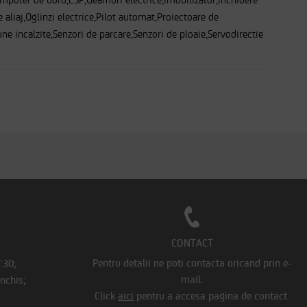
mputer de bord,ESP,Geamuri electrice,Imobilizator,Inchidere
e aliaj,Oglinzi electrice,Pilot automat,Proiectoare de
ne incalzite,Senzori de parcare,Senzori de ploaie,Servodirectie
CONTACT
Pentru detalii ne poti contacta oricand prin e-
7:30;
mail.
Inchis;
Click
aici
pentru a accesa pagina de contact.