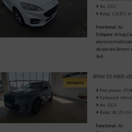
An:
2022
Rulaj:
118,851 K
Functional:
da
Echipare:
Airbag,C
electrice,Imobilizat
de parcare,Senzori 
4x4
BMW X5 M60i xD
Pret promo:
77,9
Carburant:
Hibrid
An:
2024
Rulaj:
98,105 Km
Functional:
da