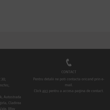
CONTACT
Pentru detalii ne poti contacta oricand prin e-
7:30;
mail.
Inchis;
Click
aici
pentru a accesa pagina de contact.
rk, Autostrada
irla, Cladirea
ale, Ilfov