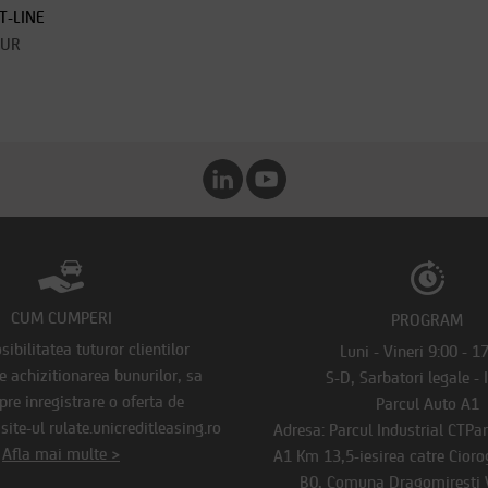
T-LINE
EUR
CUM CUMPERI
PROGRAM
ibilitatea tuturor clientilor
Luni - Vineri 9:00 - 1
de achizitionarea bunurilor, sa
S-D, Sarbatori legale - 
pre inregistrare o oferta de
Parcul Auto A1
ite-ul rulate.unicreditleasing.ro
Adresa: Parcul Industrial CTPa
Afla mai multe >
A1 Km 13,5-iesirea catre Ciorog
B0, Comuna Dragomiresti V