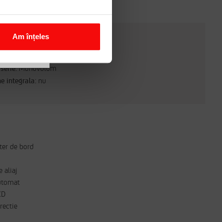
Am înțeles
25 CP
serie:
Monovolum
e integrala:
nu
er de bord
e aliaj
automat
CD
rectie