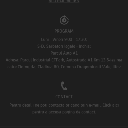
Afla mai multe >
PROGRAM
Luni - Vineri 9:00 - 17:30;
S-D, Sarbatori legale - Inchis;
Parcul Auto A1
Adresa: Parcul Industrial CTPark, Autostrada A1 Km 13,5-iesirea
catre Ciorogirla, Cladirea B0, Comuna Dragomiresti Vale, Ilfov
CONTACT
Pentru detalii ne poti contacta oricand prin e-mail.
Click
aici
pentru a accesa pagina de contact.