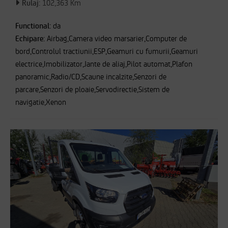
Rulaj:
102,363 Km
Functional:
da
Echipare:
Airbag,Camera video marsarier,Computer de
bord,Controlul tractiunii,ESP,Geamuri cu fumurii,Geamuri
electrice,Imobilizator,Jante de aliaj,Pilot automat,Plafon
panoramic,Radio/CD,Scaune incalzite,Senzori de
parcare,Senzori de ploaie,Servodirectie,Sistem de
navigatie,Xenon