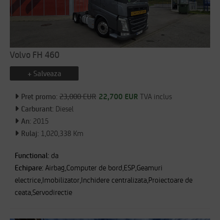
Volvo FH 460
+ Salveaza
Pret promo:
23,000 EUR
22,700 EUR
TVA inclus
Carburant:
Diesel
An:
2015
Rulaj:
1,020,338 Km
Functional:
da
Echipare:
Airbag,Computer de bord,ESP,Geamuri
electrice,Imobilizator,Inchidere centralizata,Proiectoare de
ceata,Servodirectie