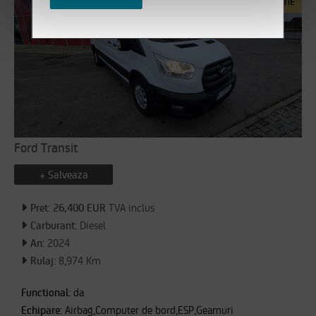
Ford Transit
+ Salveaza
Pret: 26,400 EUR
TVA inclus
Carburant:
Diesel
An:
2024
Rulaj:
8,974 Km
Functional:
da
Echipare:
Airbag,Computer de bord,ESP,Geamuri