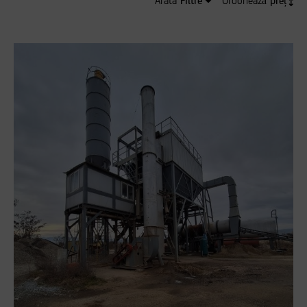
Arata
Ordonează
CRITERII SELECTATE:
NUMAR DE REZULTATE:
0
273
Reseteaza filtrele
FILTREAZA