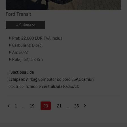
Ford Transit
+ Salveaza
Pret: 22,000 EUR
TVA inclus
Carburant:
Diesel
An:
2022
Rulaj:
52,153 Km
Functional:
da
Echipare:
Airbag,Computer de bord,ESP,Geamuri
electrice,Inchidere centralizata,Radio/CD
1
...
19
20
21
...
35