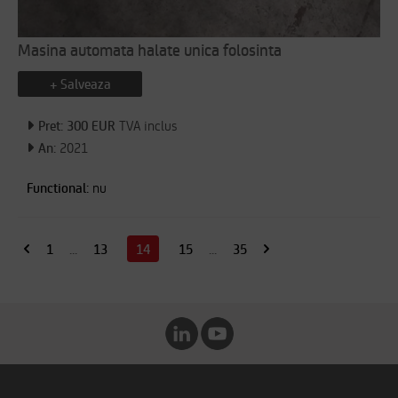
Masina automata halate unica folosinta
+ Salveaza
Pret: 300 EUR
TVA inclus
An:
2021
Functional:
nu
1
...
13
14
15
...
35