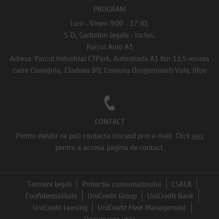
PROGRAM
Luni - Vineri 9:00 - 17:30;
S-D, Sarbatori legale - Inchis;
Parcul Auto A1
Adresa: Parcul Industrial CTPark, Autostrada A1 Km 13,5-iesirea
catre Ciorogirla, Cladirea B0, Comuna Dragomiresti Vale, Ilfov
CONTACT
Pentru detalii ne poti contacta oricand prin e-mail.
Click
aici
pentru a accesa pagina de contact.
Termeni legali
Protectia consumatorului
CSALB
Confidentialitate
UniCredit Group
UniCredit Bank
UniCredit Leasing
UniCredit Fleet Management
Documente utile