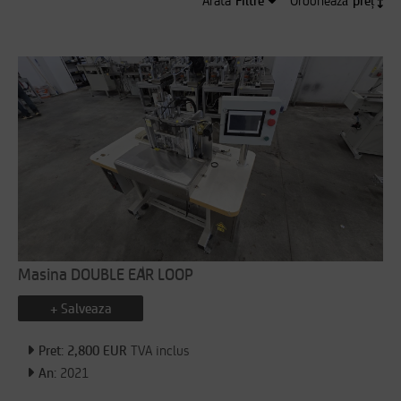
Arata
Ordonează
CRITERII SELECTATE:
NUMAR DE REZULTATE:
0
273
Reseteaza filtrele
FILTREAZA
Masina DOUBLE EAR LOOP
+ Salveaza
Pret: 2,800 EUR
TVA inclus
An:
2021