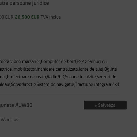
atre persoane juridice
00 EUR
26,500 EUR
TVA inclus
amera video marsarier,Computer de bord,ESP,Geamuri cu
trice,Imobilizator,Inchidere centralizata,Jante de aliaj,Oglinzi
omat,Proiectoare de ceata,Radio/CD,Scaune incalzite,Senzori de
ploaie,Servodirectie,Sistem de navigatie,Tractiune integrala 4x4
rasunete AUW80
+ Salveaza
VA inclus