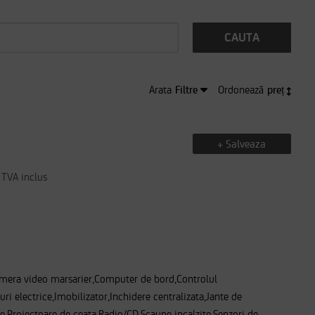
CAUTA
Filtre
preț
Arata
Ordonează
 REZULTATE:
+ Salveaza
264
TVA inclus
LTREAZA
mera video marsarier,Computer de bord,Controlul
ri electrice,Imobilizator,Inchidere centralizata,Jante de
ice,Proiectoare de ceata,Radio/CD,Scaune incalzite,Senzori de