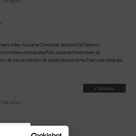
TVA inclus
m
amera video marsarier,Computer de bord,ESP,Geamuri
tor,Inchidere centralizata,Pilot automat,Proiectoare de
ori de parcare,Senzori de ploaie,Servodirectie,Tractiune integrala
+ Salveaza
TVA inclus
m