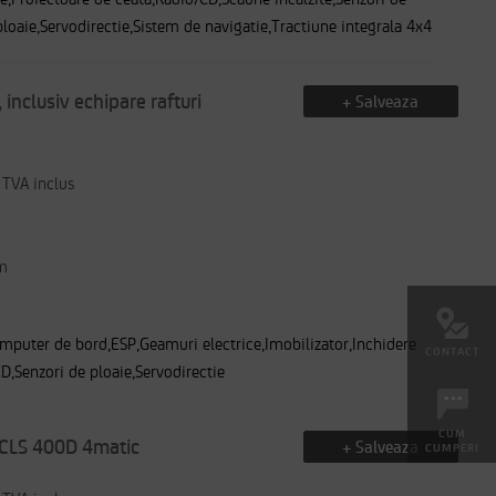
ploaie,Servodirectie,Sistem de navigatie,Tractiune integrala 4x4
inclusiv echipare rafturi
+ Salveaza
TVA inclus
m
mputer de bord,ESP,Geamuri electrice,Imobilizator,Inchidere
CONTACT
CD,Senzori de ploaie,Servodirectie
CUM
CLS 400D 4matic
+ Salveaza
CUMPERI