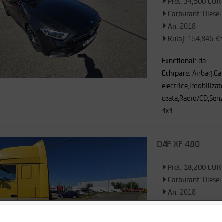
Pret: 34,500 EUR
Carburant:
Diesel
An:
2018
Rulaj:
154,846 K
Functional:
da
Echipare:
Airbag,C
electrice,Imobiliza
ceata,Radio/CD,Senz
4x4
DAF XF 480
Pret: 18,200 EUR
Carburant:
Diesel
An:
2018
Rulaj:
668,158 K