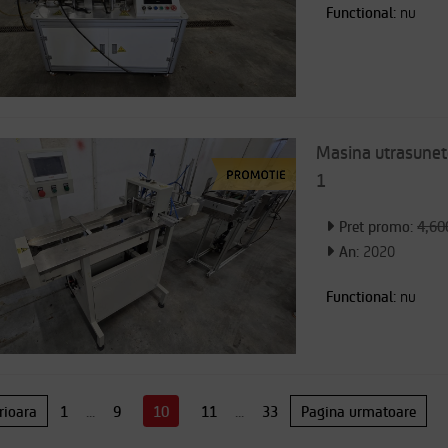
Functional:
nu
Masina utrasunete
1
Pret promo:
4,60
An:
2020
Functional:
nu
rioara
1
...
9
10
11
...
33
Pagina urmatoare