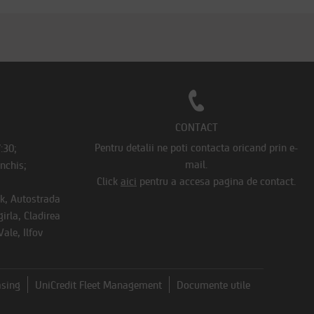
CONTACT
Pentru detalii ne poti contacta oricand prin e-
7:30;
mail.
Inchis;
Click
aici
pentru a accesa pagina de contact.
rk, Autostrada
irla, Cladirea
ale, Ilfov
asing
UniCredit Fleet Management
Documente utile