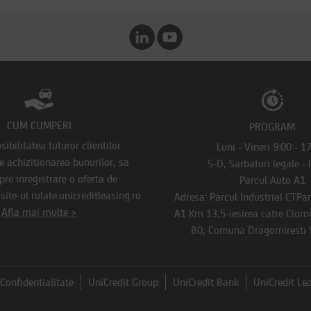
CUM CUMPERI
PROGRAM
ibilitatea tuturor clientilor
Luni - Vineri 9:00 - 1
de achizitionarea bunurilor, sa
S-D, Sarbatori legale - 
pre inregistrare o oferta de
Parcul Auto A1
ite-ul rulate.unicreditleasing.ro
Adresa: Parcul Industrial CTPa
Afla mai multe >
A1 Km 13,5-iesirea catre Ciorog
B0, Comuna Dragomiresti V
Confidentialitate
UniCredit Group
UniCredit Bank
UniCredit Le