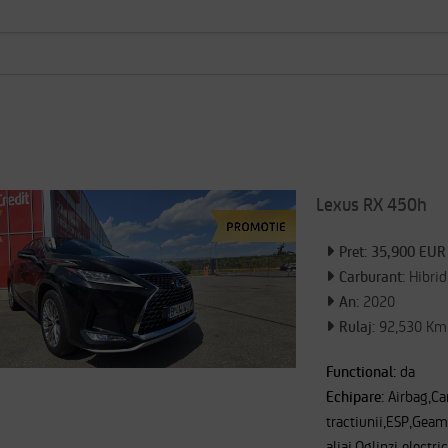
Lexus RX 450h
CRITERII SELECTATE:
NUMAR DE
0
Pret: 35,900 EUR
Reseteaza filtrele
FI
Carburant:
Hibrid
An:
2020
Rulaj:
92,530 Km
Functional:
da
Echipare:
Airbag,Ca
tractiunii,ESP,Geamu
aliaj,Oglinzi electr