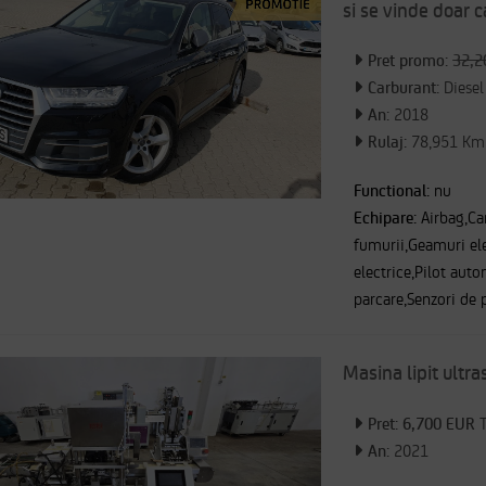
si se vinde doar c
Pret promo:
32,2
Carburant:
Diesel
An:
2018
Rulaj:
78,951 Km
Functional:
nu
Echipare:
Airbag,C
fumurii,Geamuri elec
electrice,Pilot aut
parcare,Senzori de 
Masina lipit ult
Pret: 6,700 EUR
T
An:
2021