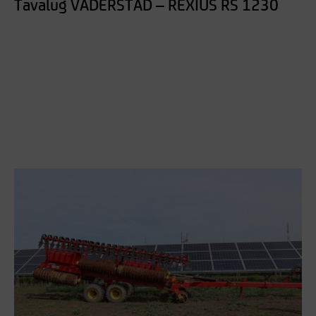
Tavalug VADERSTAD – REXIUS RS 1230