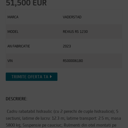
51,500 EUR
MARCA
VADERSTAD
MODEL
REXIUS RS 1230
AN FABRICATIE
2023
VIN
RS00006180
TRIMITE OFERTA TA
DESCRIERE:
Cadru rabatabil hidraulic (cu 2 perechi de cuple hidraulice); 5
sectiuni; latime de lucru: 12.3 m; latime transport: 2.5 m; masa
5800 kg; Suspensie pe cauciuc; Rulmenti din otel montati pe