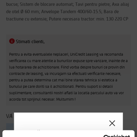
bucse; Sistem de blocare automat; Tavi pentru pietre; Axa aliaj
de otel Ø 60 mm; Anvelope Tandem 400/60-15.5; Bara de
tractiune cu extensie; Putere necesara tractor: min. 130 220 CP
Stimati clienti,
Pentru a evita eventualele neplaceri, UniCredit Leasing va recomanda
verificarea cu mare atentie a bunurilor expuse spre vanzare, inainte de a
lua hotararea de achizitionare. Fiind vorba despre bunuri ce provin din
contracte de leasing, va incurajam sa efectuati verificarile necesare,
pentru a putea determina cat mai bine starea tehnica si estetica a
bunului pe care doriti sa il achizitionati. Pentru suport si detalii
suplimentare, consultantii nostri aflati la locatia parcului auto va vor
acorda tot sprijinul necesar. Multumim !
VA PREZENTAM SI CATEVA ALTERNATIVE:
Draga client,