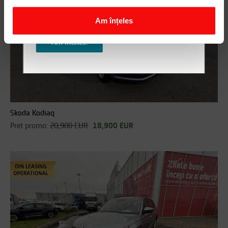
Pentru orice detalii, nu ezita sa ne
contactezi!
Am înțeles
Am inteles!
Skoda Kodiaq
Pret promo:
20,900 EUR
18,900 EUR