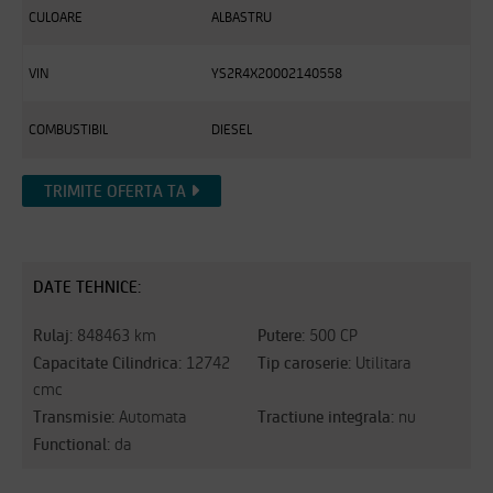
CULOARE
ALBASTRU
VIN
YS2R4X20002140558
COMBUSTIBIL
DIESEL
TRIMITE OFERTA TA
DATE TEHNICE:
Rulaj:
Putere:
848463 km
500 CP
Capacitate Cilindrica:
Tip caroserie:
12742
Utilitara
cmc
Transmisie:
Tractiune integrala:
Automata
nu
Functional:
da