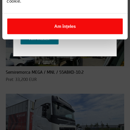
cookie.
includ informatii sau cereri referitoare la
VA PREZENTAM SI CATEVA ALTERNATIVE:
datele personale sau contractuale!
Pentru orice detalii, nu ezita sa ne
contactezi!
Am înțeles
Am inteles!
Semiremorca MEGA / MNL / 55ABKD-10.2
Pret: 33,200 EUR