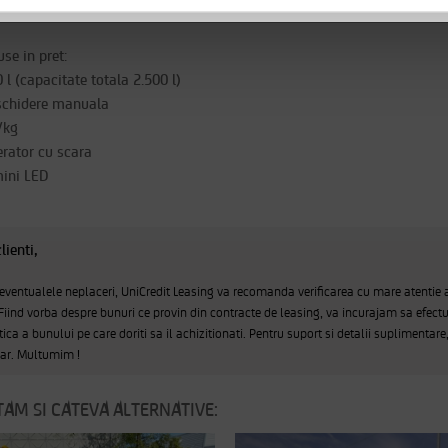
n vopsite in sistem anticoroziv
use in pret:
 l (capacitate totala 2.500 l)
eschidere manuala
l/kg
rator cu scara
mini LED
lienti,
 eventualele neplaceri, UniCredit Leasing va recomanda verificarea cu mare atentie 
 Fiind vorba despre bunuri ce provin din contracte de leasing, va incurajam sa efectu
tica a bunului pe care doriti sa il achizitionati. Pentru suport si detalii suplimentare
sar. Multumim !
AM SI CATEVA ALTERNATIVE: