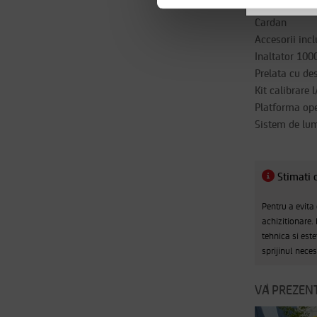
Cadru si bazi
Cardan
Accesorii incl
Inaltator 1000
Prelata cu d
Kit calibrare 
Platforma ope
Sistem de lu
Stimati c
Pentru a evita
achizitionare.
tehnica si este
sprijinul nece
VA PREZENT