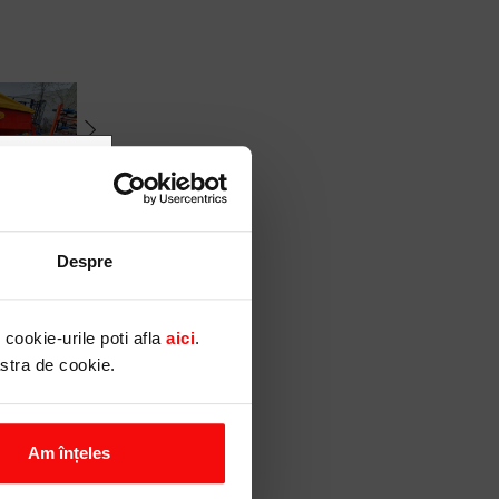
canalele
tii sai) si
Despre
rsonal.
il, SMS,
cookie-urile poti afla
aici
.
ritoare la
astra de cookie.
re
Am înțeles