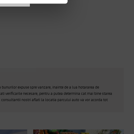
a bunurilor expuse spre vanzare, inainte de a lua hotararea de
ati verificarile necesare, pentru a putea determina cat mai bine starea
, consultantii nostri aflati la locatia parcului auto va vor acorda tot