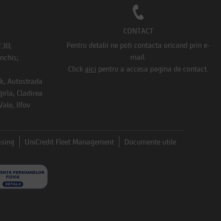
CONTACT
Pentru detalii ne poti contacta oricand prin e-
7:30;
mail.
Inchis;
Click
aici
pentru a accesa pagina de contact.
rk, Autostrada
irla, Cladirea
ale, Ilfov
asing
UniCredit Fleet Management
Documente utile