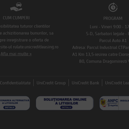
CUM CUMPERI
PROGRAM
ibilitatea tuturor clientilor
Luni - Vineri 9:00 - 1
de achizitionarea bunurilor, sa
S-D, Sarbatori legale - 
pre inregistrare o oferta de
Parcul Auto A1
ite-ul rulate.unicreditleasing.ro
Adresa: Parcul Industrial CTPa
Afla mai multe >
A1 Km 13,5-iesirea catre Ciorog
B0, Comuna Dragomiresti V
Confidentialitate
UniCredit Group
UniCredit Bank
UniCredit Le