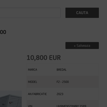
CAUTA
500
+ Salveaza
10,800 EUR
MARCA
BREDAL
MODEL
F2 - 2500
AN FABRICATIE
2023
VIN
UH9MF0020NBR13589