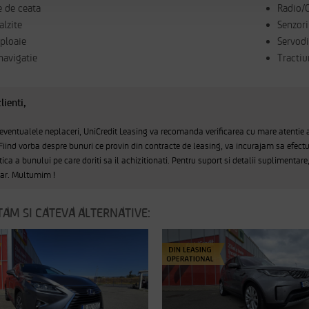
e de ceata
Radio/
alzite
Senzori
 ploaie
Servodi
navigatie
Tractiu
lienti,
 eventualele neplaceri, UniCredit Leasing va recomanda verificarea cu mare atentie 
 Fiind vorba despre bunuri ce provin din contracte de leasing, va incurajam sa efectu
tica a bunului pe care doriti sa il achizitionati. Pentru suport si detalii suplimentare
sar. Multumim !
AM SI CATEVA ALTERNATIVE: