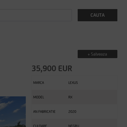
CAUTA
+ Salveaza
35,900 EUR
MARCA
LEXUS
MODEL
RX
AN FABRICATIE
2020
CULOARE
NEGRU