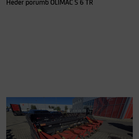
Heder porumb OLIMAC S 6 TR