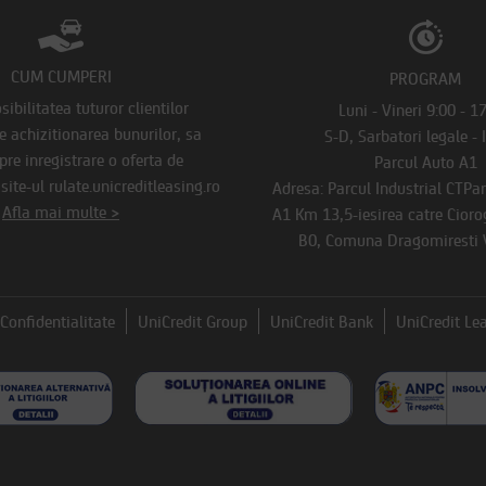
CUM CUMPERI
PROGRAM
ibilitatea tuturor clientilor
Luni - Vineri 9:00 - 1
de achizitionarea bunurilor, sa
S-D, Sarbatori legale - 
pre inregistrare o oferta de
Parcul Auto A1
ite-ul rulate.unicreditleasing.ro
Adresa: Parcul Industrial CTPa
Afla mai multe >
A1 Km 13,5-iesirea catre Ciorog
B0, Comuna Dragomiresti V
Confidentialitate
UniCredit Group
UniCredit Bank
UniCredit Le