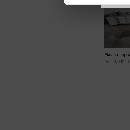
Masina impac
Pret: 2,000 E