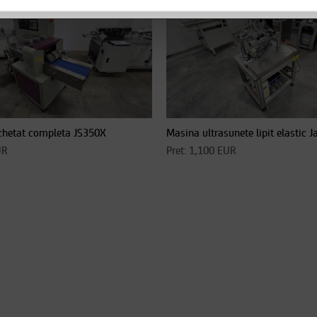
hetat completa JS350X
Masina ultrasunete lipit elastic
UR
Pret: 1,100 EUR