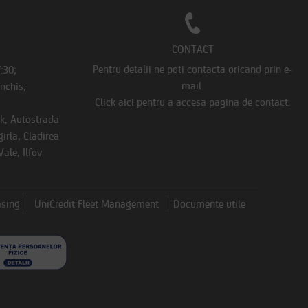
CONTACT
Pentru detalii ne poti contacta oricand prin e-
7:30;
mail.
Inchis;
Click
aici
pentru a accesa pagina de contact.
rk, Autostrada
irla, Cladirea
ale, Ilfov
asing
UniCredit Fleet Management
Documente utile