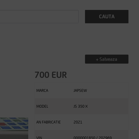
CAUTA
+ Salveaza
700 EUR
MARCA
JAPSEW
MODEL
JS 350 X
AN FABRICATIE
2021
VIN
0000001850 / 202969