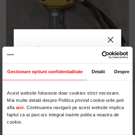
Draga client,
UniCredit Leasing trimite mesaje sau orice
tip de comunicare folosind doar canalele
oficiale (UniCredit Leasing nu foloseste
Detalii
Despre
WhatsApp pentru comunicarea cu clientii
sai) si nu solicita niciodata informatii despre
contracte sau alte date cu caracter personal.
Acest website foloseste doar cookies strict necesare.
Iti recomandam sa fii foarte atent/a la
Mai multe detalii despre Politica privind cookie-urile poti
cererile pe care le poti primi pe e-mail, SMS,
afla
aici
. Continuarea navigarii pe acest website implica
faptul ca ai parcurs integral inainte politica noastra de
WhatsApp, la apeluri si discutii pe chat, care
cookie.
includ informatii sau cereri referitoare la
datele personale sau contractuale!