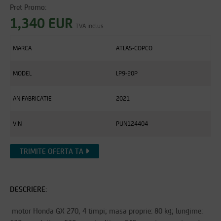
Pret Promo:
1,340 EUR
TVA inclus
MARCA
ATLAS-COPCO
MODEL
LP9-20P
AN FABRICATIE
2021
VIN
PUN124404
TRIMITE OFERTA TA
DESCRIERE:
motor Honda GX 270, 4 timpi; masa proprie: 80 kg; lungime: