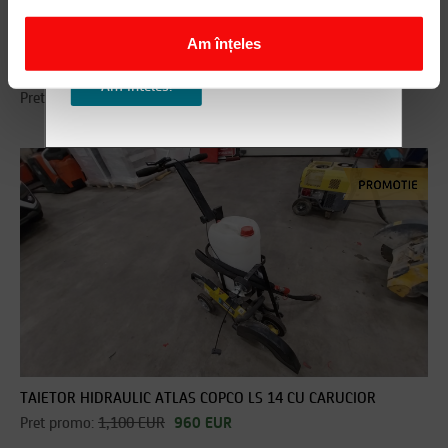
Pentru orice detalii, nu ezita sa ne
contactezi!
Am înțeles
Picamer ATLAS COPCO LH190E
Am inteles!
Pret promo:
1,300 EUR
1,080 EUR
TAIETOR HIDRAULIC ATLAS COPCO LS 14 CU CARUCIOR
Pret promo:
1,100 EUR
960 EUR