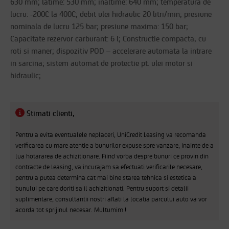
630 mm; latime: 530 mm; inaltime: 640 mm; temperatura de
lucru: -200C la 400C; debit ulei hidraulic 20 litri/min; presiune
nominala de lucru 125 bar; presiune maxima: 150 bar;
Capacitate rezervor carburant: 6 l; Constructie compacta, cu
roti si maner; dispozitiv POD – accelerare automata la intrare
in sarcina; sistem automat de protectie pt. ulei motor si
hidraulic;
Stimati clienti,
Pentru a evita eventualele neplaceri, UniCredit Leasing va recomanda
verificarea cu mare atentie a bunurilor expuse spre vanzare, inainte de a
lua hotararea de achizitionare. Fiind vorba despre bunuri ce provin din
contracte de leasing, va incurajam sa efectuati verificarile necesare,
pentru a putea determina cat mai bine starea tehnica si estetica a
bunului pe care doriti sa il achizitionati. Pentru suport si detalii
suplimentare, consultantii nostri aflati la locatia parcului auto va vor
acorda tot sprijinul necesar. Multumim !