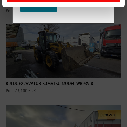
EXCAVATOR JCB 220 XL 4 F
Am inteles!
Pret: 129,900 EUR
BULDOEXCAVATOR KOMATSU MODEL WB93S-8
Pret: 73,100 EUR