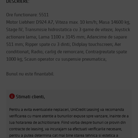
DESCRIERE:
Ore functionare: 5511
Motor Liebherr D924 A7, Viteza max. 10 km/h; Masa 14600 kg;
Stage IV; Transmisie hidrostatica cu 3 game de viteze; Joystick
actionare lama; Lama 1100 x 3145 mm; Adancime de sapare
511 mm; Ripper spate cu 3 dinti; Didplay touchscreen; Aer
conditionat; Radio; carlig de remorcare; Contragreutate spate
1000 kg; Scaun operator cu suspensie pneumatica;
Bunul nu este finantabil.
Stimati clienti,
Pentru a evita eventualele neplaceri, UniCredit Leasing va recomanda
verificarea cu mare atentie a bunurilor expuse spre vanzare, inainte de a
lua hotararea de achizitionare. Fiind vorba despre bunuri ce provin din
contracte de leasing, va incurajam sa efectuati verificarile necesare,
pentru a putea determina cat mai bine starea tehnica si estetica a