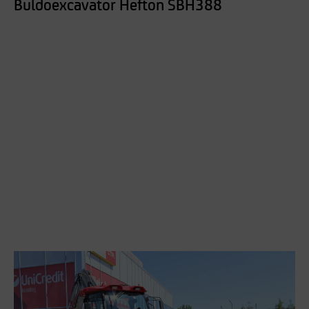
Buldoexcavator Hefton SBH388