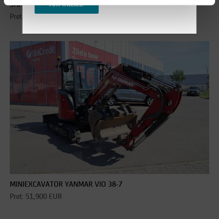
Am inteles!
SHANTUI SE17SR
Pret promo:
16,300 EUR
14,730 EUR
MINIEXCAVATOR YANMAR VIO 38-7
Pret: 51,900 EUR