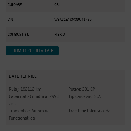
CULOARE
GRI
VIN
WBA21EM0X09U41785
COMBUSTIBIL
HIBRID
TRIMITE OFERTA TA
DATE TEHNICE:
Rulaj:
Putere:
182112 km
381 CP
Capacitate Cilindrica:
Tip caroserie:
2998
SUV
cmc
Transmisie:
Tractiune integrala:
Automata
da
Functional:
da