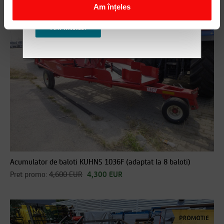
contactezi!
Am înțeles
Am inteles!
Acumulator de baloti KUHNS 1036F (adaptat la 8 baloti)
Pret promo:
4,600 EUR
4,300 EUR