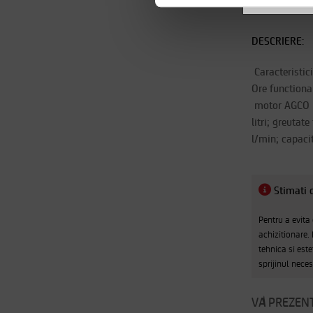
DESCRIERE:
Caracteristici
Ore functiona
motor AGCO po
litri; greutat
l/min; capaci
Stimati c
Pentru a evita
achizitionare.
tehnica si este
sprijinul nece
VA PREZENT