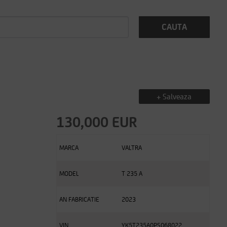
CAUTA
+ Salveaza
130,000 EUR
MARCA
VALTRA
MODEL
T 235 A
AN FABRICATIE
2023
VIN
YK5T235A0PS068022