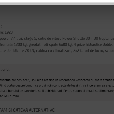
 :
re: 1923
wer 7.4 litri, stage 5; cutie de viteze Power Shuttle 30 + 30 trepte; t
e frontala 1200 kg; greutati roti spate 6x80 kg; 4 prize hidraulice duble
tate de ridicare 78 kN; cabina cu climatizare; 2x2 faruri de lucru; s
lienti,
 eventualele neplaceri, UniCredit Leasing va recomanda verificarea cu mare atentie 
 Fiind vorba despre bunuri ce provin din contracte de leasing, va incurajam sa efectu
tica a bunului pe care doriti sa il achizitionati. Pentru suport si detalii suplimentare
sar. Multumim !
AM SI CATEVA ALTERNATIVE: