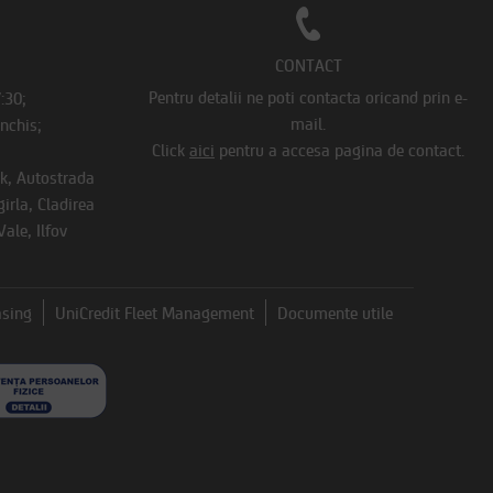
CONTACT
Pentru detalii ne poti contacta oricand prin e-
7:30;
mail.
Inchis;
Click
aici
pentru a accesa pagina de contact.
rk, Autostrada
irla, Cladirea
ale, Ilfov
asing
UniCredit Fleet Management
Documente utile