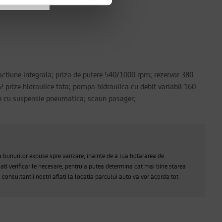
ractiune integrala; priza de putere 540/1000 rpm; rezervor 380
; 2 prize hidraulice fata; pompa hidraulica cu debit variabil 160
caun cu suspensie pneumatica; scaun pasager;
a bunurilor expuse spre vanzare, inainte de a lua hotararea de
ati verificarile necesare, pentru a putea determina cat mai bine starea
, consultantii nostri aflati la locatia parcului auto va vor acorda tot