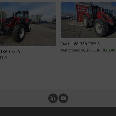
Tractor VALTRA T195 A
Pret promo:
98,100 EUR
93,108
TRA T 235A
 EUR