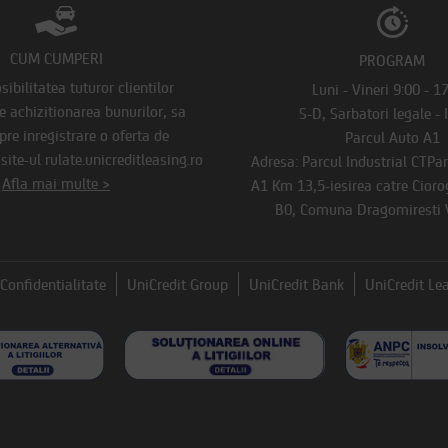
CUM CUMPERI
PROGRAM
ibilitatea tuturor clientilor
Luni - Vineri 9:00 - 1
de achizitionarea bunurilor, sa
S-D, Sarbatori legale - 
pre inregistrare o oferta de
Parcul Auto A1
ite-ul rulate.unicreditleasing.ro
Adresa: Parcul Industrial CTPa
Afla mai multe >
A1 Km 13,5-iesirea catre Ciorog
B0, Comuna Dragomiresti V
Confidentialitate
UniCredit Group
UniCredit Bank
UniCredit Le