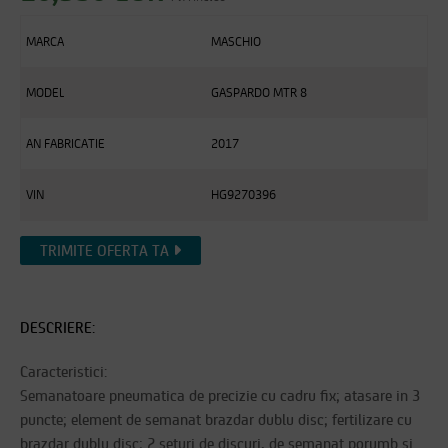
MARCA
MASCHIO
MODEL
GASPARDO MTR 8
AN FABRICATIE
2017
VIN
HG9270396
TRIMITE OFERTA TA
DESCRIERE:
Caracteristici:
Semanatoare pneumatica de precizie cu cadru fix; atasare in 3
puncte; element de semanat brazdar dublu disc; fertilizare cu
brazdar dublu disc; 2 seturi de discuri, de semanat porumb si