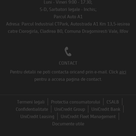
Luni - Vineri 9:00 - 17:30;
S-D, Sarbatori legale - Inchis;
Parcul Auto A1
Adresa: Parcul Industrial CTPark, Autostrada A1 Km 13,5-iesirea
catre Ciorogirla, Cladirea B0, Comuna Dragomiresti Vale, Ilfov
CONTACT
Pentru detalii ne poti contacta oricand prin e-mail.
Click
aici
pentru a accesa pagina de contact.
Termeni legali
Protectia consumatorului
CSALB
Confidentialitate
UniCredit Group
UniCredit Bank
UniCredit Leasing
UniCredit Fleet Management
Documente utile