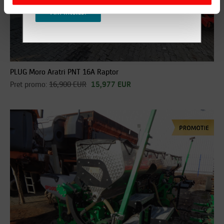
Am inteles!
PLUG Moro Aratri PNT 16A Raptor
Pret promo:
16,900 EUR
15,977 EUR