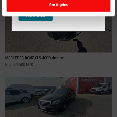
contactezi!
Am înțeles
Am inteles!
MERCEDES BENZ CLS 400D 4matic
Pret: 34,500 EUR