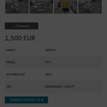
+ Salveaza
1,500 EUR
MARCA
JAPSEW
MODEL
FM 1
AN FABRICATIE
2021
VIN
0000001895 / 204477
TRIMITE OFERTA TA