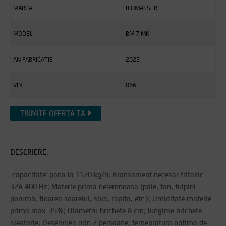
MARCA
BIOMASSER
MODEL
BM 7 MK
AN FABRICATIE
2022
VIN
066
TRIMITE OFERTA TA
DESCRIERE:
capacitate: pana la 1120 kg/h; Bransament necesar trifazic
32A 400 Hz; Materie prima nelemnoasa (paie, fan, tulpini
porumb, floarea soarelui, soia, rapita, etc.); Umiditate materie
prima max. 35%; Diametru brichete 8 cm; lungime brichete
aleatorie; Deservirea min 2 persoane; temepratura optima de