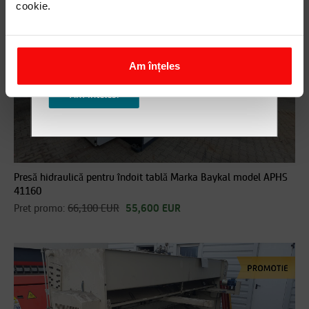
cookie.
includ informatii sau cereri referitoare la
datele personale sau contractuale!
Pentru orice detalii, nu ezita sa ne
contactezi!
Am înțeles
Am inteles!
Presă hidraulică pentru îndoit tablă Marka Baykal model APHS
41160
Pret promo:
66,100 EUR
55,600 EUR