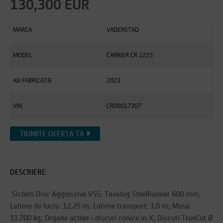
130,300 EUR
MARCA
VADERSTAD
MODEL
CARRIER CR 1225
AN FABRICATIE
2023
VIN
CR00017307
TRIMITE OFERTA TA
DESCRIERE:
Sistem Disc Aggressive V55, Tavalug SteelRunner 600 mm;
Latime de lucru: 12,25 m; Latime transport: 3,0 m; Masa:
11.700 kg; Organe active - discuri conice in X; Discuri TrueCut Ø