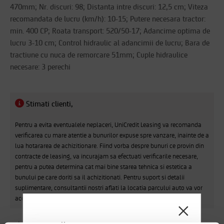
470mm; Nr. discuri: 98; Distanta intre discuri: 12,5 cm; Viteza
recomandata de lucru (km/h): 10-15; Putere necesara tractor:
min. 400 CP; Roata transport: 520/50-17; Adancime optima de
lucru 3-10 cm; Control hidraulic al adancimii de lucru; Bara de
tractiune cu nuca de remorcare 51mm; Cuple hidraulice
necesare: 3 perechi
Stimati clienti,
Pentru a evita eventualele neplaceri, UniCredit Leasing va recomanda
verificarea cu mare atentie a bunurilor expuse spre vanzare, inainte de a
lua hotararea de achizitionare. Fiind vorba despre bunuri ce provin din
contracte de leasing, va incurajam sa efectuati verificarile necesare,
pentru a putea determina cat mai bine starea tehnica si estetica a
bunului pe care doriti sa il achizitionati. Pentru suport si detalii
suplimentare, consultantii nostri aflati la locatia parcului auto va vor
acorda tot sprijinul necesar. Multumim !