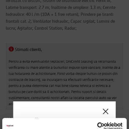
fertilizat cu discuri; Sistem de distributie electric Fenix III;
Latime transport: 2.7 m; Inaltime de umplere: 1.3 m; Cerinte
hidraulice: 40 l /m (1DA + 1 free return); Prindere pe tiranti
frontali cat. 2; Ventilator hidraulic; Capac sigilat; Lumini de
lucru; Agitator; Control Station; Radar;
Stimati clienti,
Pentru a evita eventualele neplaceri, UniCredit Leasing va recomanda
verificarea cu mare atentie a bunurilor expuse spre vanzare, inainte de a
lua hotararea de achizitionare. Fiind vorba despre bunuri ce provin din
contracte de leasing, va incurajam sa efectuati verificarile necesare,
pentru a putea determina cat mai bine starea tehnica si estetica a
bunului pe care doriti sa il achizitionati. Pentru suport si detalii
suplimentare, consultantii nostri aflati la locatia parcului auto va vor
acorda tot sprijinul necesar. Multumim !
VA PREZENTAM SI CATEVA ALTERNATIVE:
Draga client,
UniCredit Leasing trimite mesaje sau orice